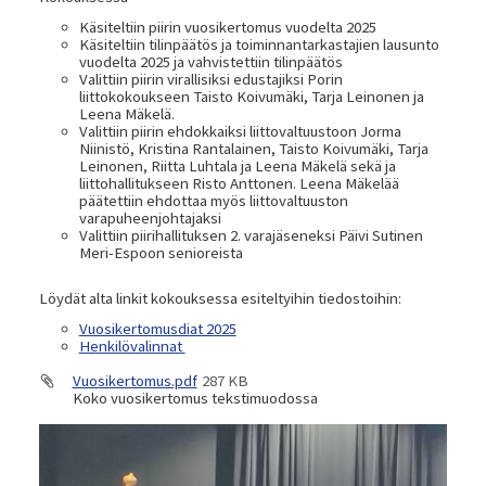
Käsiteltiin piirin vuosikertomus vuodelta 2025
Käsiteltiin tilinpäätös ja toiminnantarkastajien lausunto
vuodelta 2025 ja vahvistettiin tilinpäätös
Valittiin piirin virallisiksi edustajiksi Porin
liittokokoukseen Taisto Koivumäki, Tarja Leinonen ja
Leena Mäkelä.
Valittiin piirin ehdokkaiksi liittovaltuustoon Jorma
Niinistö, Kristina Rantalainen, Taisto Koivumäki, Tarja
Leinonen, Riitta Luhtala ja Leena Mäkelä sekä ja
liittohallitukseen Risto Anttonen. Leena Mäkelää
päätettiin ehdottaa myös liittovaltuuston
varapuheenjohtajaksi
Valittiin piirihallituksen 2. varajäseneksi Päivi Sutinen
Meri-Espoon senioreista
Löydät alta linkit kokouksessa esiteltyihin tiedostoihin:
Vuosikertomusdiat 2025
Henkilövalinnat
Vuosikertomus.pdf
287 KB
Koko vuosikertomus tekstimuodossa