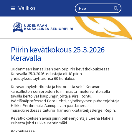
Siirry
Haku
Valikko
sivun
Hae
sisältöön
Kansallinen senioriliitto
Piirin kevätkokous 25.3.2026
Keravalla
Uudenmaan kansallisen senioripiirin kevätkokouksessa
Keravalla 25.3.2026 edustajia oli 18 piirin
yhdistyksestäyhteensä 60 henkilöä.
Keravan nykyhetkestä ja historiasta sekä Keravan
kansallisten senioreiden toiminnasta mielenkiintoisella
tavalla kertoivat kaupunginjohtaja Kirsi Rontu,
työelämäprofessori Eero Lehti ja yhdistyksen puheenjohtaja
Hilkka Pentinmäki. Aamupäivän päättäneessä
musiikkihetkessä taituroi harmonikkataiteilijaSergei Repin.
Kevätkokouksen avasi piirin puheenjohtaja Leena Mäkelä.
Puhetta johti Hilkka Pentinmäki.
Kokouksessa