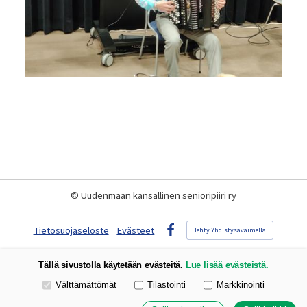
©
Uudenmaan kansallinen senioripiiri ry
Tietosuojaseloste
Evästeet
Tehty Yhdistysavaimella
Facebook
Tällä sivustolla käytetään evästeitä.
Lue lisää evästeistä.
Valitse käytettävät evästeet
Välttämättömät
Tilastointi
Markkinointi